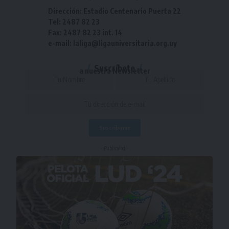
Dirección: Estadio Centenario Puerta 22
Tel: 2487 82 23
Fax: 2487 82 23 int. 14
e-mail: laliga@ligauniversitaria.org.uy
Suscríbete
a nuestra Newsletter
- Publicidad -