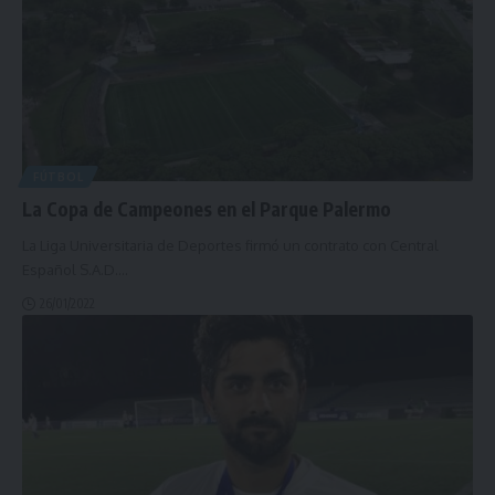
FÚTBOL
La Copa de Campeones en el Parque Palermo
La Liga Universitaria de Deportes firmó un contrato con Central
Español S.A.D.
…
26/01/2022