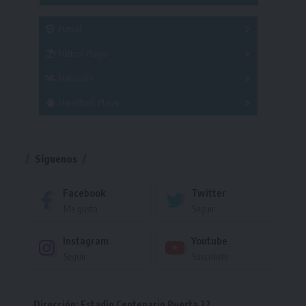
SUB 21
Masculino
Futsal
Femenino
Fútbol Playa
Masculino
Femenino
Natación
Torneo
Handball Playa
Torneo
Torneo
Síguenos
Facebook
Twitter
Me gusta
Seguir
Instagram
Youtube
Seguir
Suscríbete
Dirección: Estadio Centenario Puerta 22