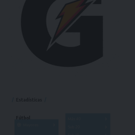
Estadísticas
Fútbol
Más 40
Mayores
Sub 20
A
B
C