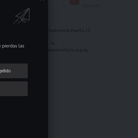
Seguir
Suscríbete
Dirección: Estadio Centenario Puerta 22
Tel: 2487 82 23
Fax: 2487 82 23 int. 14
 pierdas las
e-mail: laliga@ligauniversitaria.org.uy