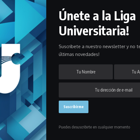
Únete a la Liga
Universitaria!
s los gustos entre sábado y domingo. Te contamos los detalles en
Suscribete a nuestro newsletter y no te
últimas novedades!
initoria con partidos importantes y que prometen en varias de sus
el Torneo de Honor, que tanto en Mayores como en Pre Senior tendrá
darán cita el martes 15 de diciembre en el Estadio Charrúa.
la categoría Más 40 con partidos que le pondrán el boche final a la
Puedes desuscribirte en cualquier momento