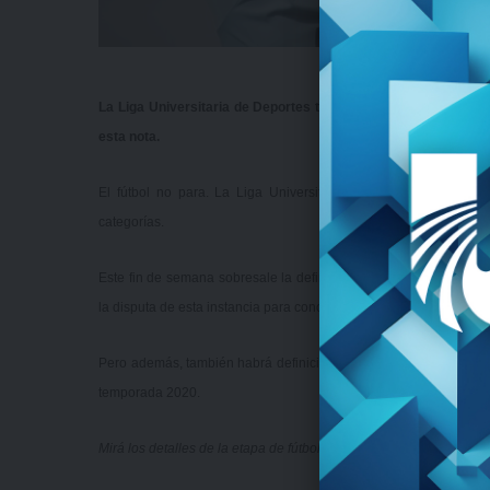
La Liga Universitaria de Deportes tendrá actividad para todo
esta nota.
El fútbol no para. La Liga Universitaria transita su etapa def
categorías.
Este fin de semana sobresale la definición de las semifinales d
la disputa de esta instancia para conocer a los finalistas que se 
Pero además, también habrá definiciones en Sub 16, Sub 18 y en 
temporada 2020.
Mirá los detalles de la etapa de fútbol
aquí
.