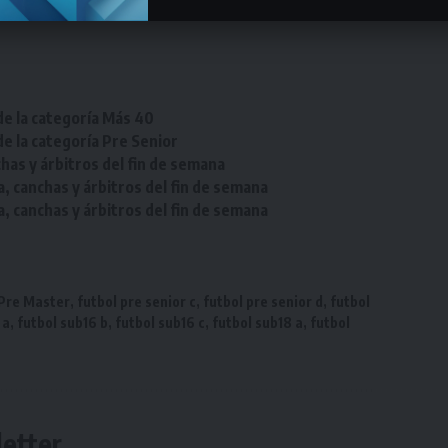
de la categoría Más 40
de la categoría Pre Senior
chas y árbitros del fin de semana
a, canchas y árbitros del fin de semana
a, canchas y árbitros del fin de semana
 Pre Master
,
futbol pre senior c
,
futbol pre senior d
,
futbol
 a
,
futbol sub16 b
,
futbol sub16 c
,
futbol sub18 a
,
futbol
etter