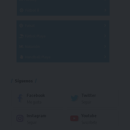
A
B
3x3
Fútbol 8
A
B
C
SUB 21
Masculino
Futsal
Femenino
Fútbol Playa
Masculino
Femenino
Natación
Torneo
Handball Playa
Torneo
Torneo
Síguenos
Facebook
Twitter
Me gusta
Seguir
Instagram
Youtube
Seguir
Suscríbete