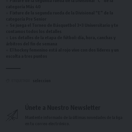
Fixture de la segunda rueda de la Divisional “C” de la
categoría Más 40
Fixture de la segunda rueda de la Divisional “E” de la
categoría Pre Senior
Se juega el Torneo de Básquetbol 3×3 Universitario y te
contamos todos los detalles
Los detalles de la etapa de fútbol: día, hora, canchas y
árbitros del fin de semana
El hockey femenino está al rojo vivo con dos líderes y un
escolta a tres puntos
seleccion
ETIQUETADO
Únete a Nuestro Newsletter
Mantente informado de la últimas novedades de la liga
en tu correo electrónico.