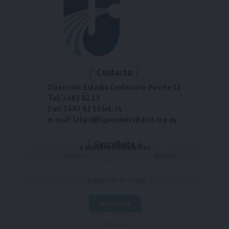
Contacto
Dirección: Estadio Centenario Puerta 22
Tel: 2487 82 23
Fax: 2487 82 23 int. 14
e-mail: laliga@ligauniversitaria.org.uy
Suscríbete
a nuestra Newsletter
- Publicidad -