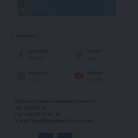
Torneo
Handball Playa
Torneo
Torneo
Síguenos
Facebook
Twitter
Me gusta
Seguir
Instagram
Youtube
Seguir
Suscríbete
Dirección: Estadio Centenario Puerta 22
Tel: 2487 82 23
Fax: 2487 82 23 int. 14
e-mail: laliga@ligauniversitaria.org.uy