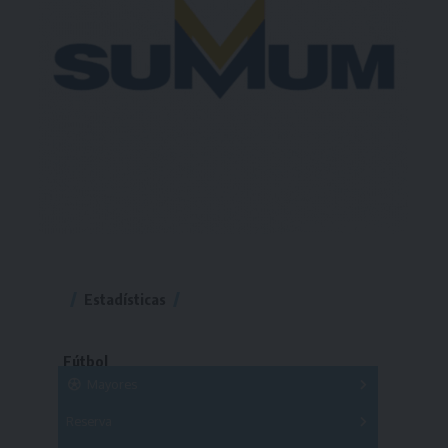
Estadísticas
Fútbol
Mayores
Reserva
A
B
C
D
E
F
G