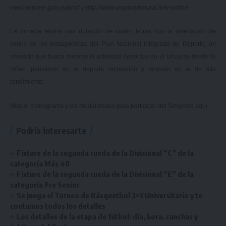
www.deporte.gub.uy/pnid
y
http://www.uruguaynatural.tv/tv-online
.
La jornada tendrá una duración de cuatro horas con la disertación de
varios de los protagonistas del Plan Nacional Integrado de Deporte, un
proyecto que busca mejorar la actividad deportiva en el Uruguay desde la
niñez, pensando en el deporte recreación y también en el de alto
rendimiento.
Mirá el cronograma y las modalidades para participar del Simposio
aquí.
Podría interesarte
Fixture de la segunda rueda de la Divisional “C” de la
categoría Más 40
Fixture de la segunda rueda de la Divisional “E” de la
categoría Pre Senior
Se juega el Torneo de Básquetbol 3×3 Universitario y te
contamos todos los detalles
Los detalles de la etapa de fútbol: día, hora, canchas y