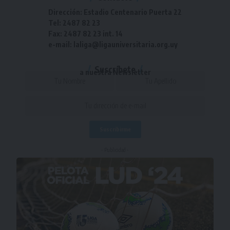
Dirección: Estadio Centenario Puerta 22
Tel: 2487 82 23
Fax: 2487 82 23 int. 14
e-mail: laliga@ligauniversitaria.org.uy
Suscríbete
a nuestra Newsletter
- Publicidad -