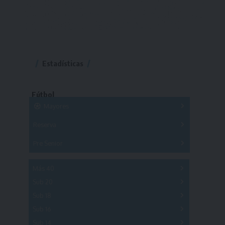
Estadísticas
Fútbol
Mayores
Reserva
A
B
C
D
E
F
G
Pre Senior
A
B
C
D
A
B
C
D
E
Más 40
Sub 20
A
B
C
Sub 18
A
B
C
Sub 16
Series
Sub 14