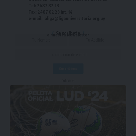
Tel: 2487 82 23
Fax: 2487 82 23 int. 14
e-mail: laliga@ligauniversitaria.org.uy
Suscríbete
a nuestra Newsletter
- Publicidad -