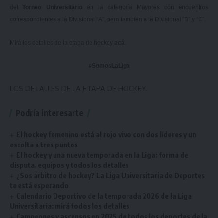
del
Torneo Universitario
en la categoría Mayores con encuentros
correspondientes a la Divisional “A”, pero también a la Divisional “B” y “C”.
Mirá los detalles de la etapa de hockey
acá
.
#SomosLaLiga
LOS DETALLES DE LA ETAPA DE HOCKEY.
Podría interesarte
El hockey femenino está al rojo vivo con dos líderes y un
escolta a tres puntos
El hockey y una nueva temporada en la Liga: forma de
disputa, equipos y todos los detalles
¿Sos árbitro de hockey? La Liga Universitaria de Deportes
te está esperando
Calendario Deportivo de la temporada 2026 de la Liga
Universitaria: mirá todos los detalles
Campeones y ascensos en 2025 de todos los deportes de la