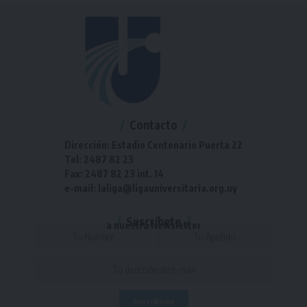
Contacto
Dirección: Estadio Centenario Puerta 22
Tel: 2487 82 23
Fax: 2487 82 23 int. 14
e-mail: laliga@ligauniversitaria.org.uy
Suscríbete
a nuestra Newsletter