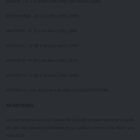
JUNIOR – 16 a 19 años (1996-1999 Para ambas Ligas)
PRE MASTER – 20 a 24 años (1991-1995)
MASTER A – B: 25 a 34 años (1981-1990)
MASTER C – D: 35 a 44 años (1971-1980)
MASTER E – F: 45 a 54 años (1961-1970)
MASTER G – H: 55 a 64 años (1951-1960)
MASTER H y más: Mayores a 65 años (UNICA CATEGORIA)
INCRIPCIONES
Las inscripciones para la Travesía de Natación pueden realizarse a través
del sitio web
www.natacionmaster.org.uy
hasta el viernes 13 de marzo a la
hora 20:00.