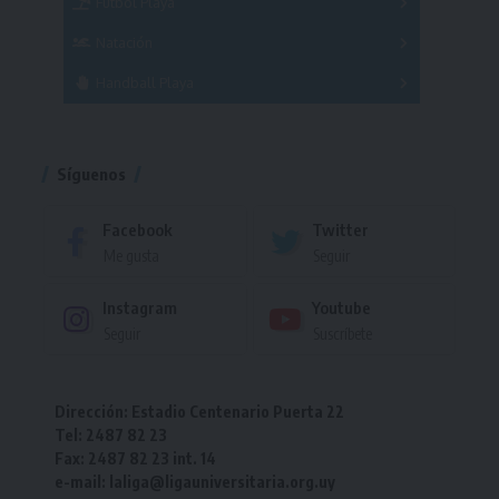
Fútbol Playa
Masculino
Femenino
Natación
Torneo
Handball Playa
Torneo
Torneo
Síguenos
Facebook
Twitter
Me gusta
Seguir
Instagram
Youtube
Seguir
Suscríbete
Dirección: Estadio Centenario Puerta 22
Tel: 2487 82 23
Fax: 2487 82 23 int. 14
e-mail: laliga@ligauniversitaria.org.uy