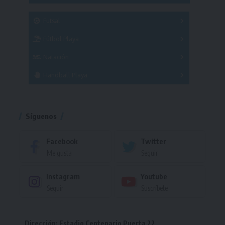
SUB 21
Masculino
Futsal
Femenino
Fútbol Playa
Masculino
Femenino
Natación
Torneo
Handball Playa
Torneo
Torneo
Síguenos
Facebook
Twitter
Me gusta
Seguir
Instagram
Youtube
Seguir
Suscríbete
Dirección: Estadio Centenario Puerta 22