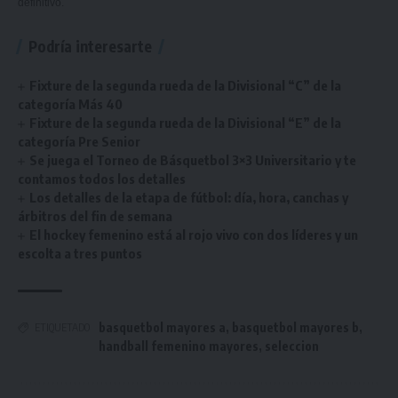
definitivo.
Podría interesarte
Fixture de la segunda rueda de la Divisional “C” de la
categoría Más 40
Fixture de la segunda rueda de la Divisional “E” de la
categoría Pre Senior
Se juega el Torneo de Básquetbol 3×3 Universitario y te
contamos todos los detalles
Los detalles de la etapa de fútbol: día, hora, canchas y
árbitros del fin de semana
El hockey femenino está al rojo vivo con dos líderes y un
escolta a tres puntos
basquetbol mayores a
,
basquetbol mayores b
,
ETIQUETADO
handball femenino mayores
,
seleccion