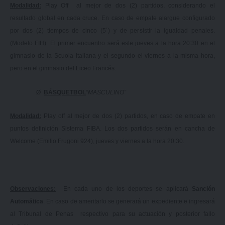
Modalidad:
Play Off al mejor de dos (2) partidos, considerando el
resultado global en cada cruce. En caso de empate alargue configurado
por dos (2) tiempos de cinco (5´) y de persistir la igualdad penales.
(Modelo FIH). El primer encuentro será este jueves a la hora 20:30 en el
gimnasio de la Scuola Italiana y el segundo el viernes a la misma hora,
pero en el gimnasio del Liceo Francés.
Ø
BÁSQUETBOL
“MASCULINO”
Modalidad:
Play off al mejor de dos (2) partidos, en caso de empate en
puntos definición Sistema FIBA. Los dos partidos serán en cancha de
Welcome (Emilio Frugoni 924), jueves y viernes a la hora 20:30.
Observaciones:
En cada uno de los deportes se aplicará
Sanción
Automática
. En caso de ameritarlo se generará un expediente e ingresará
al Tribunal de Penas respectivo para su actuación y posterior fallo