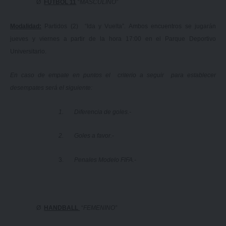
Ø
FÚTBOL 11
“
MASCULINO”
Modalidad:
Partidos (2) “Ida y Vuelta”. Ambos encuentros se jugarán
jueves y viernes a partir de la hora 17:00 en el Parque Deportivo
Universitario.
En caso de empate en puntos el criterio a seguir para establecer
desempates será el siguiente:
1.
Diferencia de goles.-
2.
Goles a favor.-
3.
Penales Modelo FIFA.-
Ø
HANDBALL
“
FEMENINO”