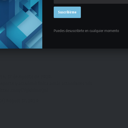
inas de mucha actividad en la
Liga Universitaria de Deportes
que
que se levantara la prohibición.
isputa de la primera fecha de la fase clasificatoria, mientras que el
Puedes desuscribirte en cualquier momento
tario para poder dar inicio a una nueva temporada.
rte, 17 de Agosto de 2020.
eporte y actividad física a más actividades SIN
witter.com/CYgNMmoQhl
te)
August 17, 2020