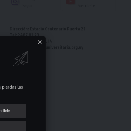
Seguir
Suscríbete
Dirección: Estadio Centenario Puerta 22
Tel: 2487 82 23
Fax: 2487 82 23 int. 14
e-mail: laliga@ligauniversitaria.org.uy
 pierdas las