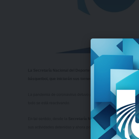
La Secretaría Nacional del Deporte levantó la prohibición de prac
básquetbol, que iniciarán sus torneos.
La pandemia de coronavirus detuvo por completo la actividad dep
todo se está reactivando.
En tal sentido, desde la
Secretaría Nacional del Deporte
, este l
sus actividades detenidas y ahora podrán retomarlas.