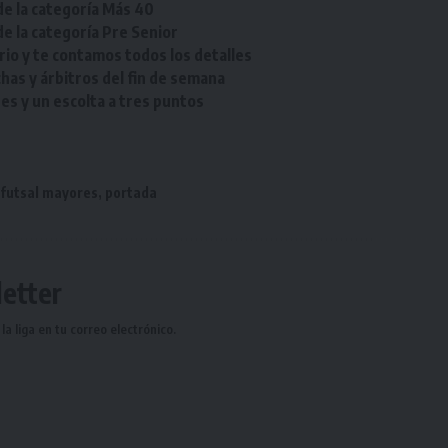
de la categoría Más 40
de la categoría Pre Senior
rio y te contamos todos los detalles
chas y árbitros del fin de semana
res y un escolta a tres puntos
,
futsal mayores
,
portada
etter
a liga en tu correo electrónico.