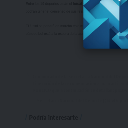
Entre los 19 deportes están el
futsal
y el
básquetbol
, dos discipl
podrán tener el comienzo de sus respectivas temporadas luego de 
El futsal se pondrá en marcha este miércoles 19 de agosto con la d
básquetbol está a la espera de la aprobación del protocolo sani
Comunicado de la Secretaría Nacional del Depo
Liberación de la recomendación a no practicar d
PÚBLICO que a continuación se detallan:
pic.t
— Secretaría Nacional del Deporte (@UyDepor
Podría interesarte