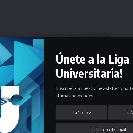
Únete a la Liga
ticar varias disciplinas y entre ellas están el futsal y el
Universitaria!
Suscribete a nuestro newsletter y no te
ortiva en el Uruguay y en gran parte del mundo, pero de a poco,
últimas novedades!
unes se levantó la prohibición de practicar 19 disciplinas que tenían