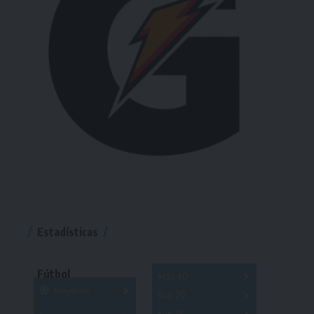
Estadísticas
Fútbol
Más 40
Mayores
Sub 20
A
B
C