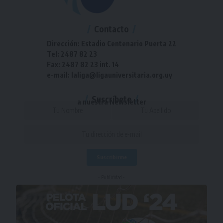
Contacto
Dirección: Estadio Centenario Puerta 22
Tel: 2487 82 23
Fax: 2487 82 23 int. 14
e-mail: laliga@ligauniversitaria.org.uy
Suscríbete
a nuestra Newsletter
- Publicidad -