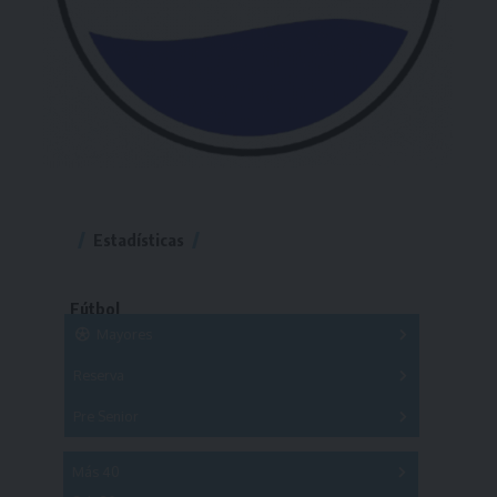
Estadísticas
Fútbol
Mayores
Reserva
A
B
C
D
E
F
G
Pre Senior
A
B
C
D
A
B
C
D
E
Más 40