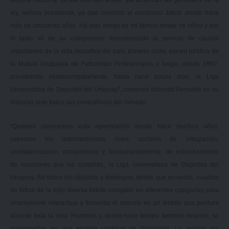
ley, señora presidenta, ya que conozco al escribano Jakob desde hace
más de cincuenta años. Ha sido amigo de mi familia desde mi niñez y por
lo tanto sé de su compromiso desinteresado al servicio de causas
importantes de la vida deportiva del país, primero como asesor jurídico de
la Mutual Uruguaya de Futbolistas Profesionales y luego, desde 1987,
presidiendo ininterrumpidamente, hasta hace pocos días, la Liga
Universitaria de Deportes del Uruguay”, comenzó diciendo Penadés en su
discurso ante todos sus compañeros del Senado.
“Quienes conocemos esta agremiación desde hace muchos años,
sabemos los importantísimos roles sociales de integración,
confraternización, competencia y, fundamentalmente, de estrechamiento
de relaciones que ha cumplido, la Liga Universitaria de Deportes del
Uruguay. Allí todos los sábados y domingos, desde que recuerdo, cuadros
de fútbol de la más diversa índole compiten en diferentes categorías para
simplemente interactuar y fomentar el deporte en un ámbito que perdura
durante toda la vida. Hombres y, desde hace tiempo también mujeres, se
desempeñan en una enorme cantidad de disciplinas. La gestión del