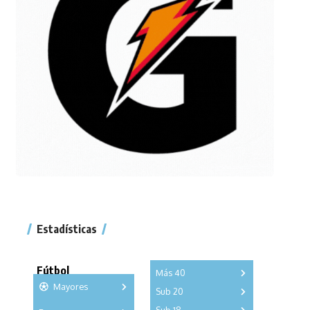
Estadísticas
Fútbol
Más 40
Mayores
Sub 20
A
B
C