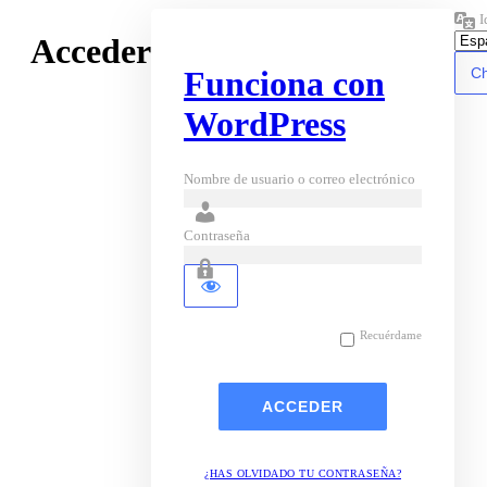
I
Acceder
Funciona con
WordPress
Nombre de usuario o correo electrónico
Contraseña
Recuérdame
¿HAS OLVIDADO TU CONTRASEÑA?