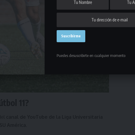
Puedes desuscribirte en cualquier momento
útbol 11?
del
canal de YouTube de la Liga Universitaria
ISU América
.