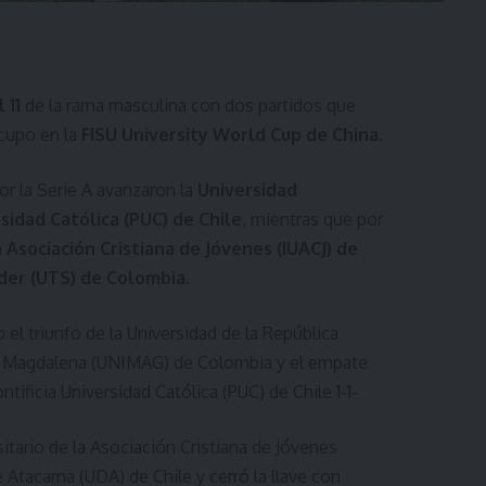
 11
de la rama masculina con dos partidos que
 cupo en la
FISU University World Cup de China.
or la Serie A avanzaron la
Universidad
ersidad Católica (PUC) de Chile
, mientras que por
a Asociación Cristiana de Jóvenes (IUACJ) de
der (UTS) de Colombia.
o el triunfo de la Universidad de la República
de Magdalena (UNIMAG) de Colombia y el empate
ntificia Universidad Católica (PUC) de Chile 1-1-
sitario de la Asociación Cristiana de Jóvenes
e Atacama (UDA) de Chile y cerró la llave con