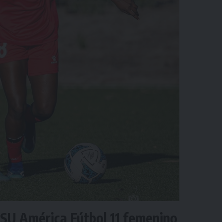
ISU América Fútbol 11 femenino