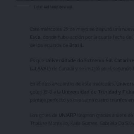
Foto: Anthony Rosconi.
Este miércoles 29 de mayo se disputó una nuev
Este
, donde hubo acción por la cuarta fecha del
de los equipos de
Brasil
.
Es que
Universidade do Extremo Sul Catarin
(ULAVAL)
de Canadá y se instaló en el segundo l
En el otro encuentro de este miércoles,
Univers
goleó 15-0 a la
Universidad de Trinidad y Tob
puntaje perfecto ya que suma cuatro triunfos en
Los goles de
UNIARP
llegaron gracias a siete d
Thaiane Monteiro, Kaila Gomes, Gabriela Da Silva