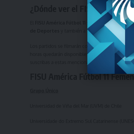
¿Dónde ver el FISU América F
El
FISU América Fútbol 11
se podrá ver a través 
de Deportes
y también a través del
canal de F
Los partidos se filmarán con las cámaras de
SOY
horas quedarán disponibles en los mencionados
suscribas a estas mencionadas plataformas para 
FISU América Fútbol 11 Femen
Grupo Único
Universidad de Viña del Mar (UVM) de Chile
Universidade do Extremo Sul Catarinense (UNESC