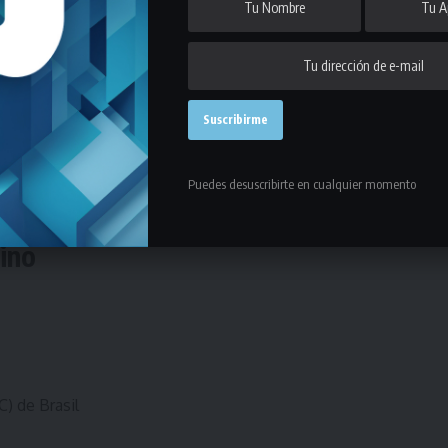
útbol 11?
del
canal de YouTube de la Liga Universitaria
ISU América
.
que utilizan la inteligencia artificial y a las pocas
 canales de
YouTube
. Te recomendamos que te
Puedes desuscribirte en cualquier momento
que no te pierdas ningún detalle del torneo
ino
) de Brasil