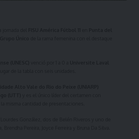
a jornada del
FISU América Fútbol 11
en
Punta del
Grupo Único
de la rama femenina con el destaque
ense (UNESC)
venció por 1 a 0 a
Universite Laval
ugar de la tabla con seis unidades.
idade Alto Vale do Rio do Peixe (UNIARP)
ago (UTT)
y es el único líder del certamen con
 la misma cantidad de presentaciones.
e Lourdes González, dos de Belén Riveros y uno de
, Brendha Pereira, Joyce Ferreira y Bruna Da Silva.