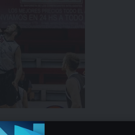
á este sábado la finalísima entre Bohemios y Tito Frioni.