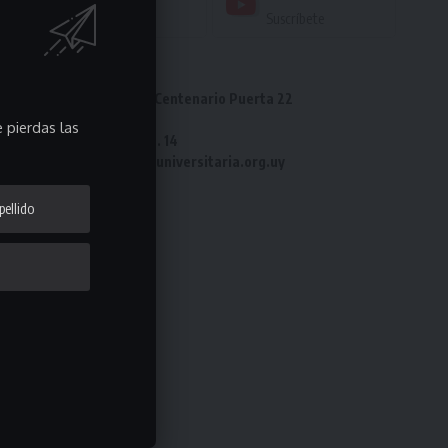
Seguir
Suscríbete
Dirección: Estadio Centenario Puerta 22
Tel: 2487 82 23
 pierdas las
Fax: 2487 82 23 int. 14
e-mail: laliga@ligauniversitaria.org.uy