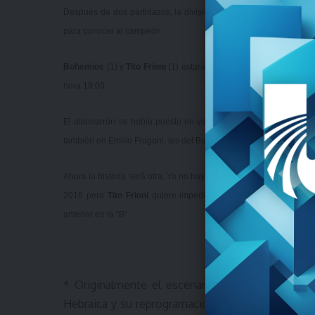
Después de dos partidazos, la divisional de privilegio del
básqu
para conocer al campeón.
Bohemios
(1) y
Tito Frioni
(1) estarán otra vez frente a frente y
hora 19:00.
El albimarrón se había puesto en ventaja 1-0
tras ganar el pri
también en Emilio Frugoni,
los del Buceo se quedaron con la victo
Ahora la historia será otra. Ya no hay ventajas y los dos están a un 
2018 pero
Tito Frioni
quiere impedirlo para hacer historia: ga
anterior en la “B”.
* Originalmente el escenario era Capitol, pero 
Hebraica y su reprogramación para el sábado, la F