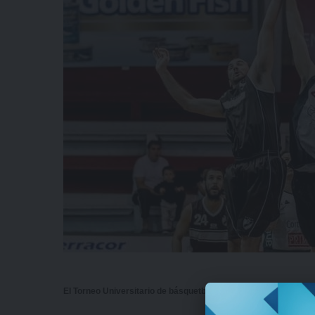
El Torneo Universitario de básquetbol de la Divisional “A” tendr