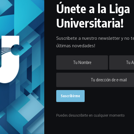
Únete a la Liga
etbol
universitario tendrá este sábado el tercer y decisivo encuentro
Universitaria!
 ahora será en cancha del
Club Atlético Cordón
* este sábado desde la
Suscribete a nuestro newsletter y no te
últimas novedades!
mer juego en cancha de Welcome por 81-71 pero el sábado pasado,
ria por 64-62
y forzaron un tercer y definitivo partido.
triunfo del título.
Bohemios
va por mantener la corona que logró en
nar el campeonato de la “A” tras haberlo conquistado la temporada
Puedes desuscribirte en cualquier momento
debido a la suspensión del partido entre Capitol y
inal del Torneo Universitario pasará a disputarse en