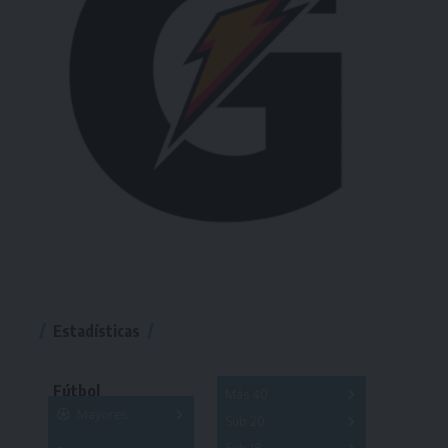
Estadísticas
Fútbol
Más 40
Mayores
Sub 20
A
B
C