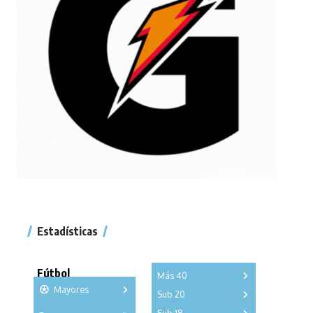
Estadísticas
Fútbol
Más 40
Mayores
Sub 20
A
B
C