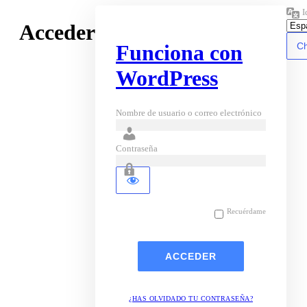
I
Acceder
Funciona con
WordPress
Nombre de usuario o correo electrónico
Contraseña
Recuérdame
¿HAS OLVIDADO TU CONTRASEÑA?