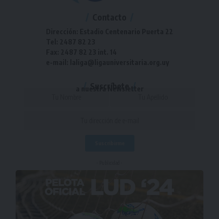
Contacto
Dirección: Estadio Centenario Puerta 22
Tel: 2487 82 23
Fax: 2487 82 23 int. 14
e-mail: laliga@ligauniversitaria.org.uy
Suscríbete
a nuestra Newsletter
- Publicidad -