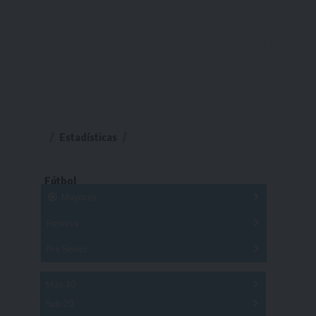
Estadísticas
Fútbol
Mayores
Reserva
A
B
C
D
E
F
G
Pre Senior
A
B
C
D
A
B
C
D
E
Más 40
Sub 20
A
B
C