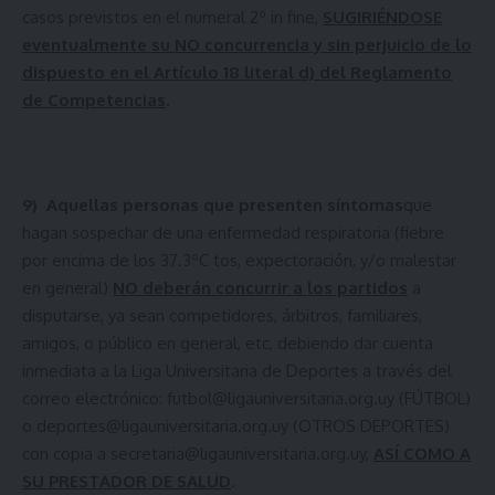
casos previstos en el numeral 2º in fine,
SUGIRIÉNDOSE
eventualmente su NO concurrencia y sin perjuicio de lo
dispuesto en el Artículo 18 literal d) del Reglamento
de Competencias
.
9)
Aquellas personas que presenten síntomas
que
hagan sospechar de una enfermedad respiratoria (fiebre
por encima de los 37.3ºC tos, expectoración, y/o malestar
en general)
NO deberán concurrir a los partidos
a
disputarse, ya sean competidores, árbitros, familiares,
amigos, o público en general, etc, debiendo dar cuenta
inmediata a la Liga Universitaria de Deportes a través del
correo electrónico:
futbol@ligauniversitaria.org.uy
(FÚTBOL)
o
deportes@ligauniversitaria.org.uy
(OTROS DEPORTES)
con copia a
secretaria@ligauniversitaria.org.uy
,
ASÍ COMO A
SU PRESTADOR DE SALUD
.