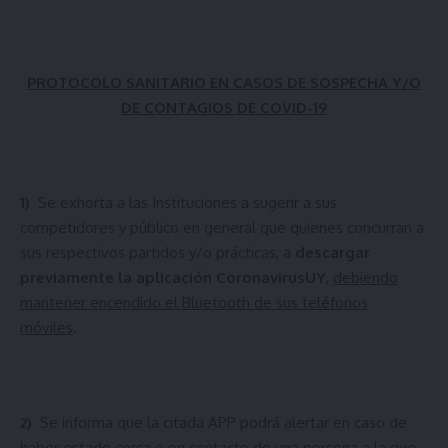
PROTOCOLO SANITARIO EN CASOS DE SOSPECHA Y/O
DE CONTAGIOS DE COVID-19
1)
Se exhorta a las Instituciones a sugerir a sus
competidores y público en general que quienes concurran a
sus respectivos partidos y/o prácticas, a
descargar
previamente la aplicación CoronavirusUY
,
debiendo
mantener encendido el Bluetooth de sus teléfonos
móviles
.
2)
Se informa que la citada APP podrá alertar en caso de
haber estado cerca o en contacto de una persona a la que