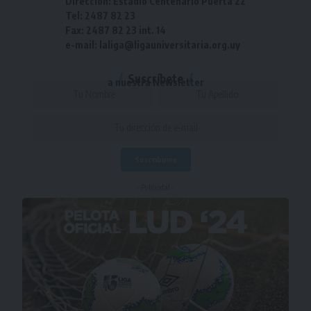
Dirección: Estadio Centenario Puerta 22
Tel: 2487 82 23
Fax: 2487 82 23 int. 14
e-mail: laliga@ligauniversitaria.org.uy
Suscríbete
a nuestra Newsletter
- Publicidad -