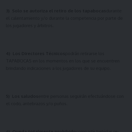
3)
Solo se autoriza el retiro de los tapabocas
durante
el calentamiento y/o durante la competencia por parte de
los jugadores y árbitros.
4)
Los Directores Técnicos
podrán retirarse los
TAPABOCAS en los momentos en los que se encuentren
brindando indicaciones a los jugadores de su equipo.
5)
Los saludos
entre personas seguirán efectuándose con
el codo, antebrazos y/o puños.
6)
Queda totalmente prohibido
compartir bebidas re-