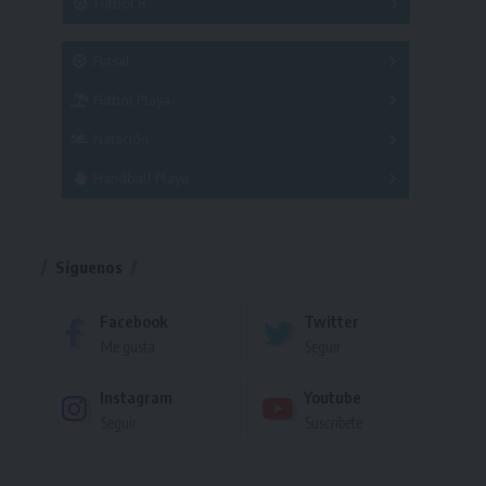
Fútbol 8
A
B
C
SUB 21
Masculino
Futsal
Femenino
Fútbol Playa
Masculino
Femenino
Natación
Torneo
Handball Playa
Torneo
Torneo
Síguenos
Facebook
Twitter
Me gusta
Seguir
Instagram
Youtube
Seguir
Suscríbete