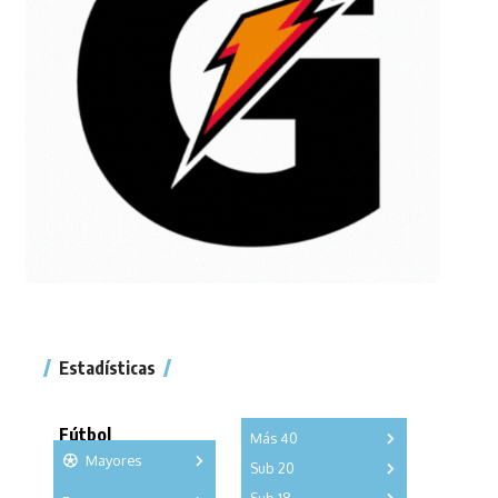
Estadísticas
Fútbol
Más 40
Mayores
Sub 20
A
B
C