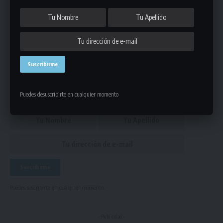
Todos los detalles de la etapa de fútbol: día, hora, canchas
y árbitros del fin de semana
Únete a Nuestro Newsletter
Mantente informado de la últimas novedades de la liga
en tu correo electrónico.
Puedes desuscribirte en cualquier momento
Puedes suscribirte en cualquier momento.
- Publicidad -