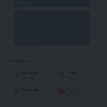
Fútbol 8
A
B
C
SUB 21
Masculino
Futsal
Femenino
Fútbol Playa
Masculino
Femenino
Natación
Torneo
Handball Playa
Torneo
Torneo
Síguenos
Facebook
Twitter
Me gusta
Seguir
Instagram
Youtube
Seguir
Suscríbete