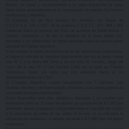
Bauzá”, en honor y reconocimiento a la vasta trayectoria de quien
fuese factor preponderante en la construcción de nuestra rica historia
institucional y deportiva.
El Complejo es de fácil acceso. En ómnibus, las líneas de
C.U.T.C.S.A. 128 y 137, de la empresa C.O.E.T.C. 427, 494 y 495
conducen hasta la terminal del Paso de la Arena en Batlle Berres y
Camino Tomkinson y de ahí el ómnibus de la línea rápida L16,
trasladan a los interesados en forma inmediata hasta la misma puerta
principal del Campo deportivo.
Si en cambio, el medio de locomoción es de automotores particulares,
el trayecto indicado es transitar directamente por los accesos, tomar
ruta N° 1 a la altura del Cerro y en tan solo 10 minutos, luego del
cruce de la ruta N° 1 con Camino Cibils ya se está en Camino
Tomkinson; luego por esta vía con dirección hacia el río
aproximadamente son 2 km.
El Complejo Deportivo cuenta actualmente con 7 canchas, con
medidas oficiales y en buen estado, próximas a una amplia galería de
vestuarios de buena luminosidad.
Están disponibles para días sábados y domingos y no cuentan con
iluminación artificial. El valor del alquiler por partido es de $ 1.500 (mil
quinientos pesos uruguayos) comprendiéndose el marcado del campo
y la colocación de redes en las vallas. A su vez, si se solicitase la
utilización de vestuarios el alquiler asciende a $ 2.000 (dos mil pesos
uruguayos).