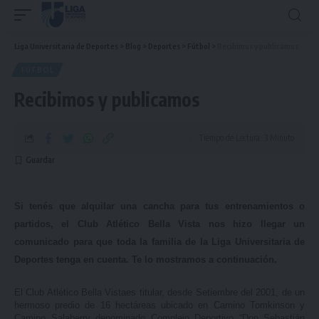
Liga Universitaria de Deportes
>
Blog
>
Deportes
>
Fútbol
>
Recibimos y publicamos
FÚTBOL
Recibimos y publicamos
Tiempo de Lectura: 3 Minuto
Si tenés que alquilar una cancha para tus entrenamientos o
partidos, el Club Atlético Bella Vista nos hizo llegar un
comunicado para que toda la familia de la Liga Universitaria de
Deportes tenga en cuenta. Te lo mostramos a continuación.
El Club Atlético Bella Vistaes titular, desde Setiembre del 2001, de un
hermoso predio de 16 hectáreas ubicado en Camino Tomkinson y
Camino Salaberry denominado Complejo Deportivo “Don Sebastián