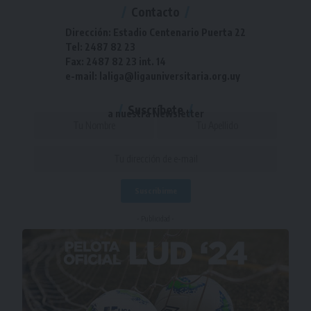
Contacto
Dirección: Estadio Centenario Puerta 22
Tel: 2487 82 23
Fax: 2487 82 23 int. 14
e-mail: laliga@ligauniversitaria.org.uy
Suscríbete
a nuestra Newsletter
- Publicidad -