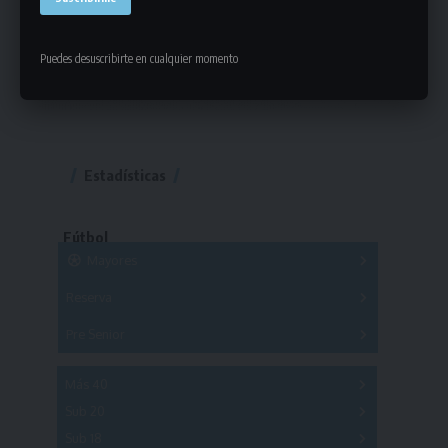
Puedes desuscribirte en cualquier momento
Estadísticas
Fútbol
Mayores
Reserva
A
B
C
D
E
F
G
Pre Senior
A
B
C
D
A
B
C
D
E
Más 40
Sub 20
A
B
C
Sub 18