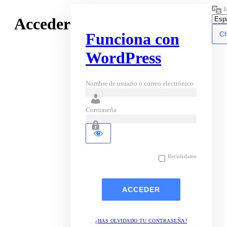
I
Acceder
Funciona con
WordPress
Nombre de usuario o correo electrónico
Contraseña
Recuérdame
¿HAS OLVIDADO TU CONTRASEÑA?