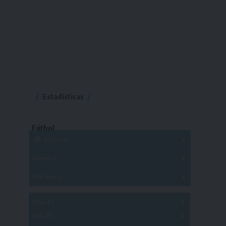
Estadísticas
Fútbol
Mayores
Reserva
A
B
C
D
E
F
G
Pre Senior
A
B
C
D
A
B
C
D
E
Más 40
Sub 20
A
B
C