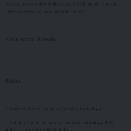
los que la Asamblea define el calendario anual –con sus
recesos- previo al inicio de cada torneo).
A continuación, el detalle:
Fútbol
– Mayores, Presenior, Sub 23 y Sub 20:
se juega
– Sub 18 y Sub 16: no habrá actividad el
domingo 3 de
julio
ni el
domingo 10 de julio