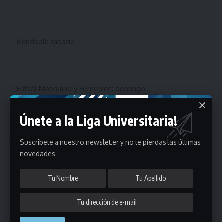
– Handball: sábado
– Futsal Masculino y Femenino: domingo
Únete a la Liga Universitaria!
Podría interesarte
Suscribete a nuestro newsletter y no te pierdas las últimas
novedades!
Reglamento de competencias
Ciclo de charlas abiertas sobre entrenamiento, potencia,
psicología, dopaje y nutrición deportiva
Receso Administrativo de la Liga Universitaria de Deportes
¡La Liga Universitaria de Deportes les desea Feliz Navidad
y un gran 2025!
Estadísticas Básquetbol “A”