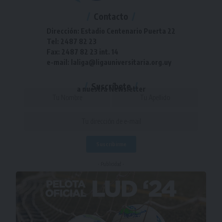
Contacto
Dirección: Estadio Centenario Puerta 22
Tel: 2487 82 23
Fax: 2487 82 23 int. 14
e-mail: laliga@ligauniversitaria.org.uy
Suscríbete
a nuestra Newsletter
- Publicidad -