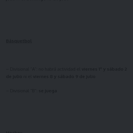
Básquetbol
– Divisional “A”: no habrá actividad el
viernes 1º y sábado 2
de julio
ni el
viernes 8 y sábado 9 de julio
– Divisional “B”:
se juega
Hockey