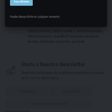
Puedes desuscribirte en cualquier momento
basquetbol mayores a
,
basquetbol mayores b
,
ETIQUETADO
futbol sub16 a
,
futbol sub16 b
,
futbol sub18 a
,
futbol sub18 b
,
futbol sub18 c
,
futsal femenino
,
futsal mayores
,
handball femenino mayores
,
hockey femenino mayores
,
portada
Únete a Nuestro Newsletter
Mantente informado de la últimas novedades de la liga
en tu correo electrónico.