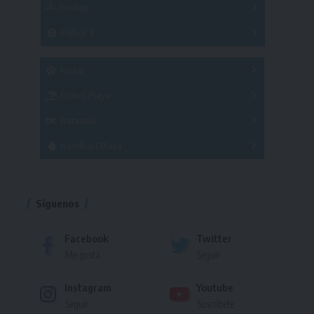
Hockey
A
B
3x3
Fútbol 8
A
B
C
SUB 21
Masculino
Futsal
Femenino
Fútbol Playa
Masculino
Femenino
Natación
Torneo
Handball Playa
Torneo
Torneo
Síguenos
Facebook
Twitter
Me gusta
Seguir
Instagram
Youtube
Seguir
Suscríbete