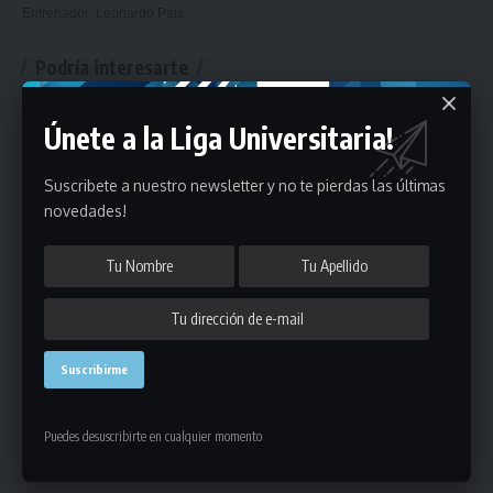
Entrenador: Leonardo Pais.
Podría interesarte
Se juega el Torneo de Básquetbol 3×3 Universitario y te
Únete a la Liga Universitaria!
contamos todos los detalles
Copa de Campeones de básquetbol: quiénes la juegan,
forma de disputa y todo lo que hay que saber
Suscribete a nuestro newsletter y no te pierdas las últimas
Reglamento de competencias
novedades!
Torneo Universitario de básquetbol: equipos
participantes, forma de disputa y todos los detalles
Calendario Deportivo de la temporada 2026 de la Liga
Universitaria: mirá todos los detalles
basquetbol mayores a
,
basquetbol mayores b
,
ETIQUETADO
portada
,
seleccion
Puedes desuscribirte en cualquier momento