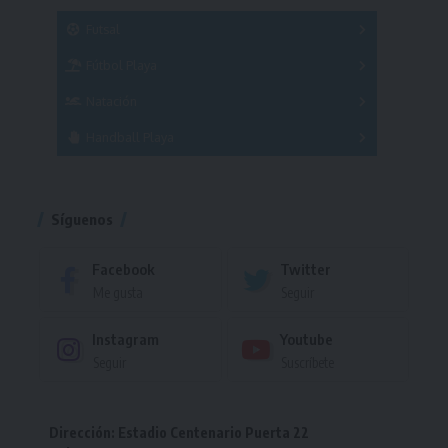
SUB 21
Masculino
Futsal
Femenino
Fútbol Playa
Masculino
Femenino
Natación
Torneo
Handball Playa
Torneo
Torneo
Síguenos
Facebook
Twitter
Me gusta
Seguir
Instagram
Youtube
Seguir
Suscríbete
Dirección: Estadio Centenario Puerta 22