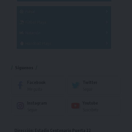
SUB 21
Masculino
Futsal
Femenino
Fútbol Playa
Masculino
Femenino
Natación
Torneo
Handball Playa
Torneo
Torneo
Síguenos
Facebook
Twitter
Me gusta
Seguir
Instagram
Youtube
Seguir
Suscríbete
Dirección: Estadio Centenario Puerta 22