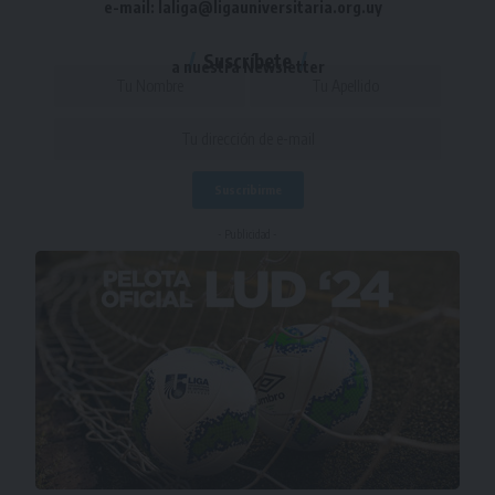
e-mail: laliga@ligauniversitaria.org.uy
Suscríbete
a nuestra Newsletter
- Publicidad -