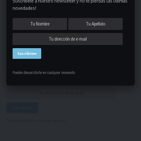
Suscribete a nuestro newsletter y no te pierdas las últimas
novedades!
circulares
,
portada
ETIQUETADO
Únete a Nuestro Newsletter
Mantente informado de la últimas novedades de la liga
en tu correo electrónico.
Puedes desuscribirte en cualquier momento
Puedes suscribirte en cualquier momento.