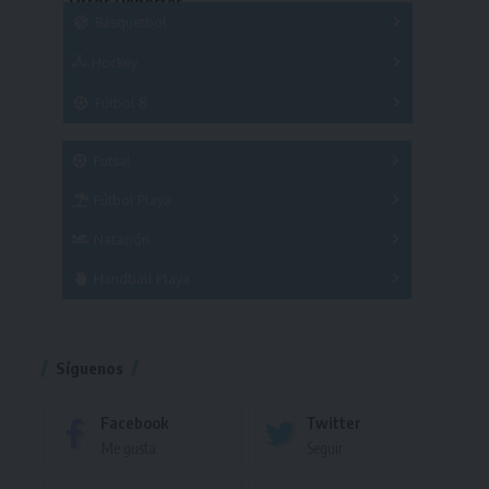
Otros Deportes
Copas
Básquetbol
Hockey
A
B
3x3
Fútbol 8
A
B
C
SUB 21
Masculino
Futsal
Femenino
Fútbol Playa
Masculino
Femenino
Natación
Torneo
Handball Playa
Torneo
Torneo
Síguenos
Facebook
Twitter
Me gusta
Seguir