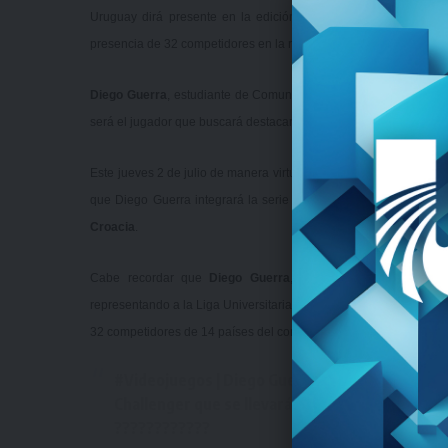
Uruguay dirá presente en la edición 2020 del FISU e-Sports 
presencia de 32 competidores en la rama masculina y otras 32 par
Diego Guerra
, estudiante de Comunicación de la Universidad d
será el jugador que buscará destacarse en este certamen interna
Este jueves 2 de julio
de manera virtual se llevó a cabo el sorteo
que Diego Guerra integrará la serie junto a Fedor Shchedrin d
Croacia
.
Cabe recordar que
Diego Guerra
, además de ser el campeón
representando a la Liga Universitaria de Deportes en
la edición 
32 competidores de 14 países del continente jugando al FIFA20.
#Videojuegos
| Diego Guerra de
@VarelaUNI
ya
Challenger que se llevará a cabo entre el 6 y el 
????????????