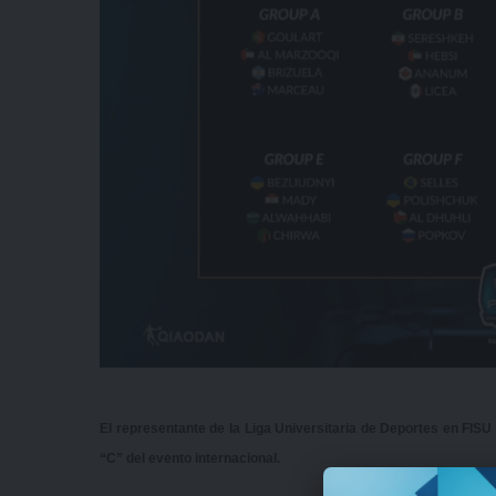
El representante de la Liga Universitaria de Deportes en FISU 
“C” del evento internacional.