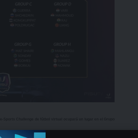
e-Sports Challenge de fútbol virtual ocupará un lugar en el Grupo