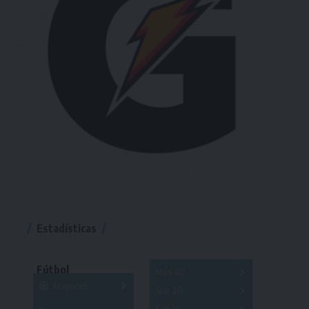
Estadísticas
Fútbol
Más 40
Mayores
Sub 20
A
B
C