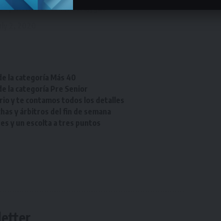
XOc
pic.twitter.com/F4ctCjyg2c
uly 2, 2020
de la categoría Más 40
de la categoría Pre Senior
rio y te contamos todos los detalles
chas y árbitros del fin de semana
res y un escolta a tres puntos
etter