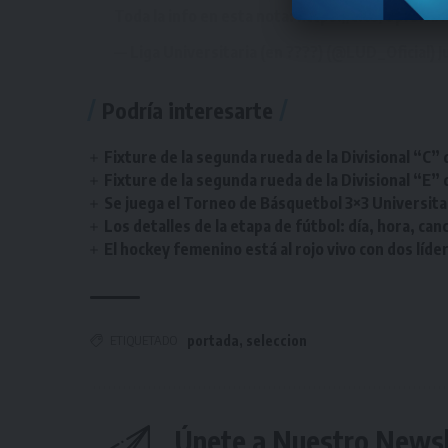
Toda la info en esta nota:
https://t.co/Opr5Isi
— Liga Universitaria (en ????) (@LUD_Oficial)
J
Podría interesarte
Fixture de la segunda rueda de la Divisional “C” 
Fixture de la segunda rueda de la Divisional “E” 
Se juega el Torneo de Básquetbol 3×3 Universita
Los detalles de la etapa de fútbol: día, hora, can
El hockey femenino está al rojo vivo con dos líde
ETIQUETADO
portada
,
seleccion
Únete a Nuestro Newsl