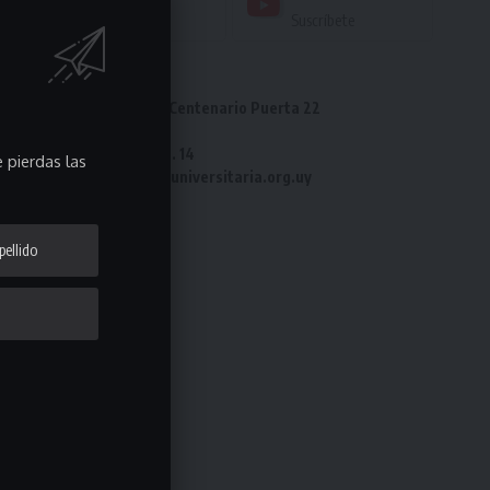
Seguir
Suscríbete
Dirección: Estadio Centenario Puerta 22
Tel: 2487 82 23
Fax: 2487 82 23 int. 14
 pierdas las
e-mail: laliga@ligauniversitaria.org.uy