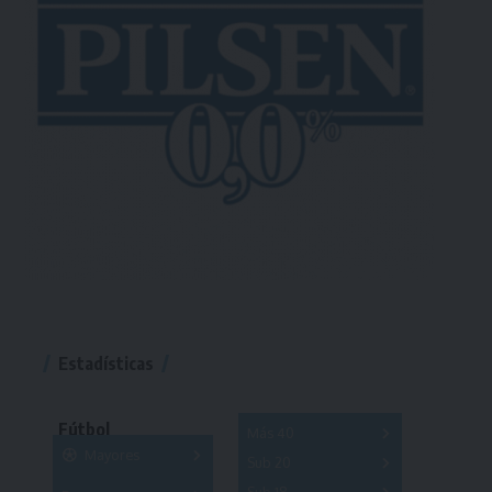
Estadísticas
Fútbol
Más 40
Mayores
Sub 20
A
B
C