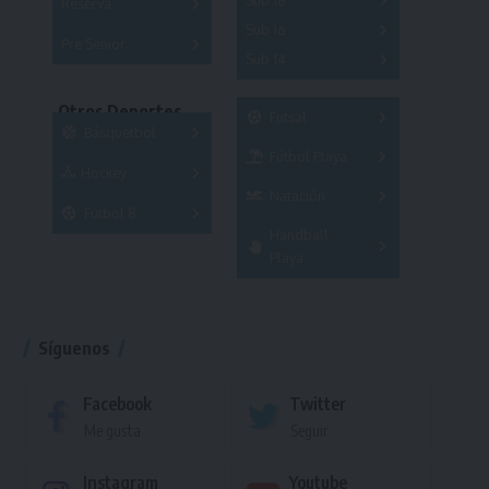
Sub 18
Reserva
A
B
C
D
E
F
G
A
B
C
Sub 16
Series
Pre Senior
A
B
C
D
Sub 14
Series
Copas
A
B
C
D
E
Series
Copas
Otros Deportes
Futsal
Copas
Básquetbol
Fútbol Playa
Masculino
Hockey
A
B
Femenino
Natación
Torneo
3x3
Fútbol 8
A
B
C
Handball
Torneo
SUB 21
Masculino
Playa
Femenino
Torneo
Síguenos
Facebook
Twitter
Me gusta
Seguir
Instagram
Youtube