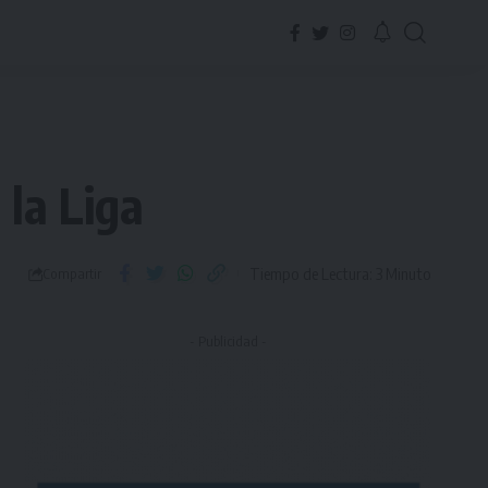
 la Liga
Tiempo de Lectura: 3 Minuto
Compartir
- Publicidad -