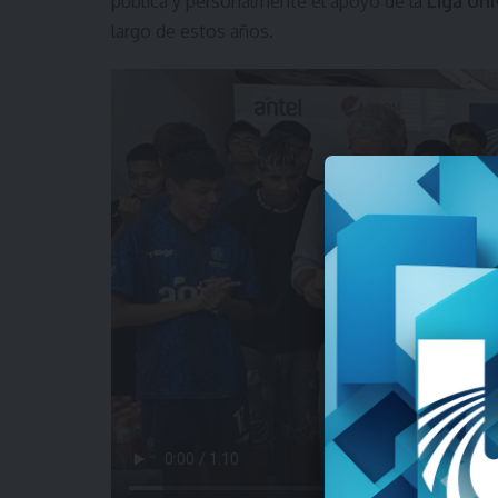
pública y personalmente el apoyo de la
Liga Un
largo de estos años.