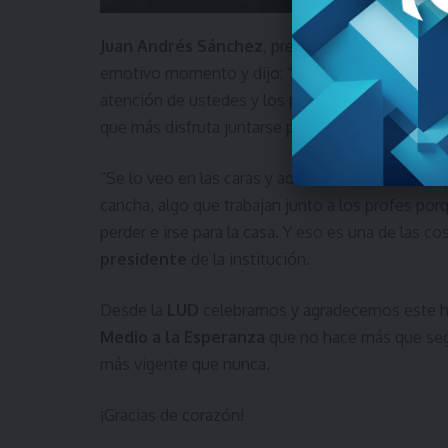
Juan Andrés Sánchez
, presidente de la
Liga Un
emotivo momento y dijo: “Los he ido a ver varia
atención de ustedes y los profes es que
Pelota
que más disfruta juntarse para ir a jugar al fútbo
“Se lo veo en las caras y además rescato el com
cancha, algo que trabajan junto a los profes porqu
perder e irse para la casa. Y eso es una de las 
presidente
de la institución.
Desde la
LUD
celebramos y agradecemos este h
Medio a la Esperanza
que no hace más que se
más vigente que nunca.
¡Gracias de corazón!