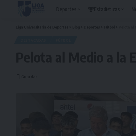
Deportes
Estadísticas
N
Liga Universitaria de Deportes
>
Blog
>
Deportes
>
Fútbol
>
Pelota al 
DESTACADAS
FÚTBOL
Pelota al Medio a la E