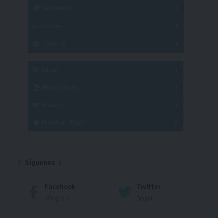
Copas
Básquetbol
Hockey
A
B
3x3
Fútbol 8
A
B
C
SUB 21
Masculino
Futsal
Femenino
Fútbol Playa
Masculino
Femenino
Natación
Torneo
Handball Playa
Torneo
Torneo
Síguenos
Facebook
Twitter
Me gusta
Seguir