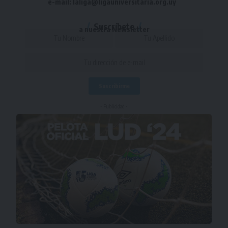
e-mail: laliga@ligauniversitaria.org.uy
Suscríbete
a nuestra Newsletter
- Publicidad -