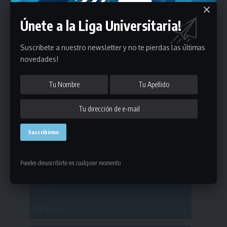
Únete a la Liga Universitaria!
Suscribete a nuestro newsletter y no te pierdas las últimas
novedades!
Estadísticas
Fútbol
Puedes desuscribirte en cualquier momento
Mayores
Reserva
A
B
C
D
E
F
G
Pre Senior
A
B
C
D