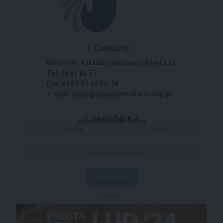
Contacto
Dirección: Estadio Centenario Puerta 22
Tel: 2487 82 23
Fax: 2487 82 23 int. 14
e-mail: laliga@ligauniversitaria.org.uy
Suscríbete
a nuestra Newsletter
- Publicidad -