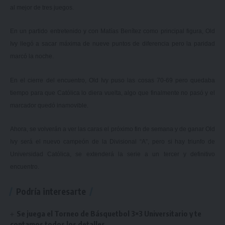
al mejor de tres juegos.
En un partido entretenido y con Matías Benítez como principal figura, Old
Ivy llegó a sacar máxima de nueve puntos de diferencia pero la paridad
marcó la noche.
En el cierre del encuentro, Old Ivy puso las cosas 70-69 pero quedaba
tiempo para que Católica lo diera vuelta, algo que finalmente no pasó y el
marcador quedó inamovible.
Ahora, se volverán a ver las caras el próximo fin de semana y de ganar Old
Ivy será el nuevo campeón de la Divisional “A”, pero si hay triunfo de
Universidad Católica, se extenderá la serie a un tercer y definitivo
encuentro.
Podría interesarte
Se juega el Torneo de Básquetbol 3×3 Universitario y te
contamos todos los detalles