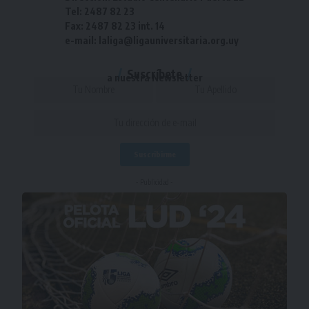
Tel: 2487 82 23
Fax: 2487 82 23 int. 14
e-mail: laliga@ligauniversitaria.org.uy
Suscríbete
a nuestra Newsletter
- Publicidad -