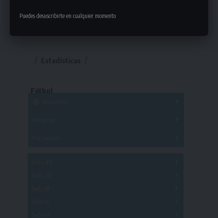
Puedes desuscribirte en cualquier momento
Estadísticas
Fútbol
Mayores
Reserva
A
B
C
D
E
F
G
Pre Senior
A
B
C
D
A
B
C
D
E
Más 40
Sub 20
A
B
C
Sub 18
A
B
C
Sub 16
Series
Sub 14