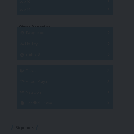
Sub 16
Series
Sub 14
Copas
Series
Copas
Series
Otros Deportes
Copas
Básquetbol
Hockey
A
B
3x3
Fútbol 8
A
B
C
SUB 21
Masculino
Futsal
Femenino
Fútbol Playa
Masculino
Femenino
Natación
Torneo
Handball Playa
Torneo
Torneo
Síguenos