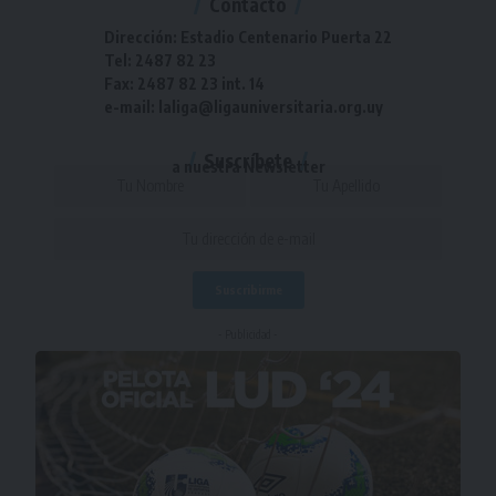
Contacto
Dirección: Estadio Centenario Puerta 22
Tel: 2487 82 23
Fax: 2487 82 23 int. 14
e-mail: laliga@ligauniversitaria.org.uy
Suscríbete
a nuestra Newsletter
- Publicidad -