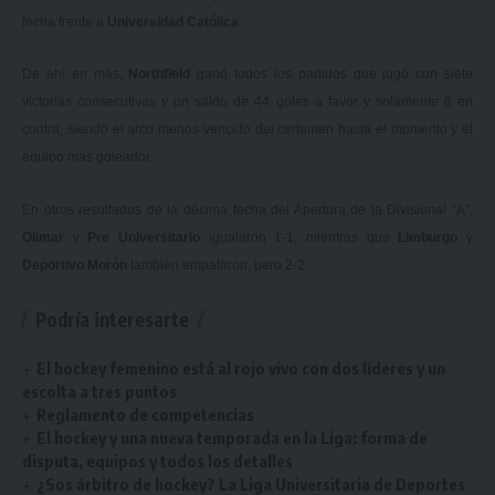
fecha frente a
Universidad Católica
.
De ahí en más,
Northfield
ganó todos los partidos que jugó con siete
victorias consecutivas y un saldo de 44 goles a favor y solamente 6 en
contra, siendo el arco menos vencido del certamen hasta el momento y el
equipo más goleador.
En otros resultados de la décima fecha del Apertura de la Divisional “A”,
Olimar
y
Pre Universitario
igualaron 1-1, mientras que
Limburgo
y
Deportivo Morón
también empataron, pero 2-2.
Podría interesarte
El hockey femenino está al rojo vivo con dos líderes y un
escolta a tres puntos
Reglamento de competencias
El hockey y una nueva temporada en la Liga: forma de
disputa, equipos y todos los detalles
¿Sos árbitro de hockey? La Liga Universitaria de Deportes