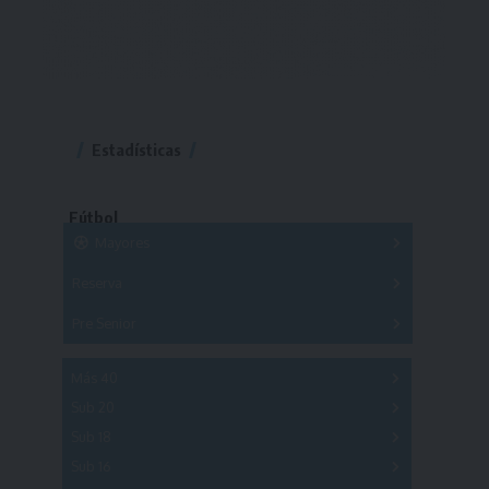
Estadísticas
Fútbol
Mayores
Reserva
A
B
C
D
E
F
G
Pre Senior
A
B
C
D
A
B
C
D
E
Más 40
Sub 20
A
B
C
Sub 18
A
B
C
Sub 16
Series