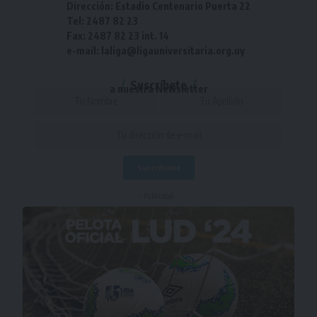
Dirección: Estadio Centenario Puerta 22
Tel: 2487 82 23
Fax: 2487 82 23 int. 14
e-mail: laliga@ligauniversitaria.org.uy
Suscríbete
a nuestra Newsletter
- Publicidad -