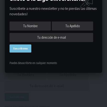
Universitaria de Deportes
Suscribete a nuestro newsletter y no te pierdas las últimas
novedades!
natacion femenino mayores
,
natacion masculino
ETIQUETADO
mayores
,
portada
Únete a Nuestro Newsletter
Mantente informado de la últimas novedades de la liga
en tu correo electrónico.
Puedes desuscribirte en cualquier momento
Puedes suscribirte en cualquier momento.