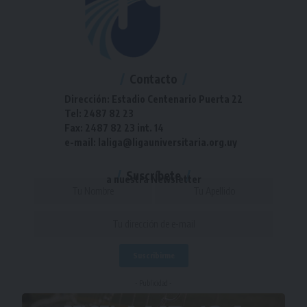
Contacto
Dirección: Estadio Centenario Puerta 22
Tel: 2487 82 23
Fax: 2487 82 23 int. 14
e-mail: laliga@ligauniversitaria.org.uy
Suscríbete
a nuestra Newsletter
- Publicidad -