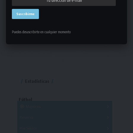
Puedes desuscribirte en cualquier momento
Estadísticas
Fútbol
Mayores
Reserva
A
B
C
D
E
F
G
Pre Senior
A
B
C
D