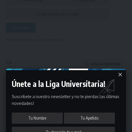
Puedes suscribirte en cualquier momento.
Deja un comentario
- Publicidad -
Únete a la Liga Universitaria!
Suscribete a nuestro newsletter y no te pierdas las últimas
novedades!