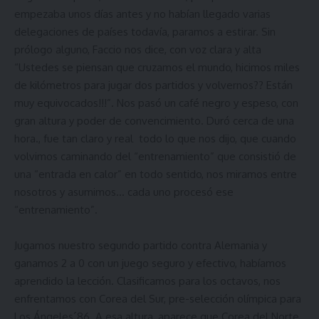
empezaba unos días antes y no habían llegado varias
delegaciones de países todavía, paramos a estirar. Sin
prólogo alguno, Faccio nos dice, con voz clara y alta
“Ustedes se piensan que cruzamos el mundo, hicimos miles
de kilómetros para jugar dos partidos y volvernos?? Están
muy equivocados!!!”. Nos pasó un café negro y espeso, con
gran altura y poder de convencimiento. Duró cerca de una
hora., fue tan claro y real todo lo que nos dijo, que cuando
volvimos caminando del “entrenamiento” que consistió de
una “entrada en calor” en todo sentido, nos miramos entre
nosotros y asumimos… cada uno procesó ese
“entrenamiento”.
Jugamos nuestro segundo partido contra Alemania y
ganamos 2 a 0 con un juego seguro y efectivo, habíamos
aprendido la lección. Clasificamos para los octavos, nos
enfrentamos con Corea del Sur, pre-selección olímpica para
Los Ángeles´86. A esa altura, aparece que Corea del Norte