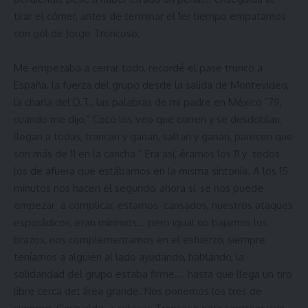
tirar el córner, antes de terminar el 1er tiempo empatamos
con gol de Jorge Troncoso.
Me empezaba a cerrar todo, recordé el pase trunco a
España, la fuerza del grupo desde la salida de Montevideo,
la charla del D.T., las palabras de mi padre en México ´79,
cuando me dijo,” Coco los veo que corren y se desdoblan,
llegan a todas, trancan y ganan, saltan y ganan, parecen que
son más de 11 en la cancha ” Era así, éramos los 11 y todos
los de afuera que estábamos en la misma sintonía. A los 15
minutos nos hacen el segundo, ahora sí, se nos puede
empezar a complicar, estamos cansados, nuestros ataques
esporádicos, eran mínimos… pero igual no bajamos los
brazos, nos complementamos en el esfuerzo, siempre
teníamos a alguien al lado ayudando, hablando, la
solidaridad del grupo estaba firme…, hasta que llega un tiro
libre cerca del área grande. Nos ponemos los tres de