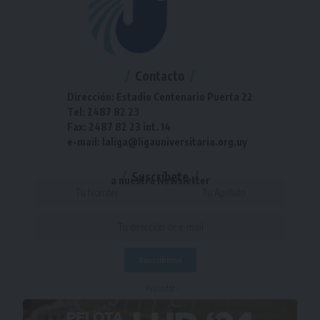
Contacto
Dirección: Estadio Centenario Puerta 22
Tel: 2487 82 23
Fax: 2487 82 23 int. 14
e-mail: laliga@ligauniversitaria.org.uy
Suscríbete
a nuestra Newsletter
- Publicidad -