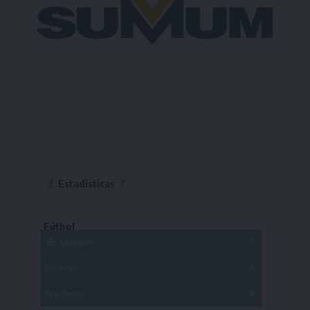
Estadísticas
Fútbol
Mayores
Reserva
A
B
C
D
E
F
G
Pre Senior
A
B
C
D