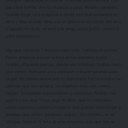
siempre, Garayalde, a colocar, Troncoso para centrear y yo
para tirar fuerte. Veo la situación y paso, Alvarito también,
cuando Jorge va a empezar a correr, veo que la barrera se
abre y deja un palo libre, con el golero en el medio del arco
y tapado, no dudo, arranco y le pego, entra justito contra el
palo, empatamos.
Hay que aguantar 7 minutos nada más. Termina el partido.
Faccio empieza a hacer la lista de los penales, todos
tirados, aflojando piernas, dando aire batiendo toallas, hasta
que vemos formarse a los coreanos y el juez pitando para
seguir. No habían autorizado lo planteado, Faccio estaba tan
caliente que nos gritaba, “no jugamos más, nos vamos,
salgan” Enseguida reaccionamos y volvemos, Ricardo me
agarra y me dice “Coco, jugá de libre, que los centrales
vayan sobre los puntas y hagan lo que puedan para llegar a
penales que ahí les ganamos seguro”. Eso hicimos, en el
alargue, hicieron 12 tiros al arco, nosotros uno, que fue un