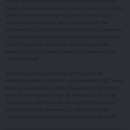
foul en el medio de la cancha en los descuentos del 2do
alargue. Me preparo para tirarlo en el círculo central y viene
Carlitos Maynard, me pregunta, que voy a hacer. La voy a
meter en el área para ver que pasa, le contesto. No
embromes Coco, perdela atrás del arco, mirá si la agarran y
nos hacen un contragolpe, fue su respuesta- Tenía razón la
pinché y cayó atrás del estadio. Ahora si, llegaron los
penales, Faccio tuvo razón, ganamos!!! Estábamos en los
cuartos de final!!
Ahora China, selección nacional, con 40 grados de
temperatura, menos de 48 Hs. de recuperación y 120´ arriba.
Nada raro, empezamos perdiendo, pero antes de terminar
el 1er tiempo empato con tiro de afuera del área, el 2do
tiempo en un contragolpe de los 2 que hicimos, hago el
doblete de cabeza. Ganamos 2 a 1. Mi Dios, otra vez
estábamos en la final, otra vez por la Medalla de Oro!!!!!