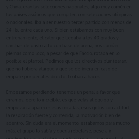
y China, eran las selecciones nacionales, algo muy común en
los países asiáticos que compiten con selecciones olímpicas
o nacionales. Iba a ser nuestro tercer partido con menos de
24 Hs. entre cada uno. Si bien estábamos con muy buen
entrenamiento, el calor que llegaba a los 40 grados y
canchas de pasto alto con base de arena, nos comían
piernas como loco, a pesar de que Faccio, rotaba en lo
posible el plantel. Pedimos que los directivos plantearan,
que no hubiera alargue y que se definiera en caso de
empate por penales directo. Lo iban a hacer.
Empezamos perdiendo, tenemos un penal a favor que
erramos, pero lo increíble, es que veías al equipo y
empiezan a aparecer esas miradas, esos gritos con actitud,
la respiración fuerte y contenida, la motivación bien de
adentro. Sin duda era el momento, estábamos para mucho
más, el grupo lo sabía y quería rebelarse, pese a ir
perdiendo, pese a haber errado un penal… enseguida al