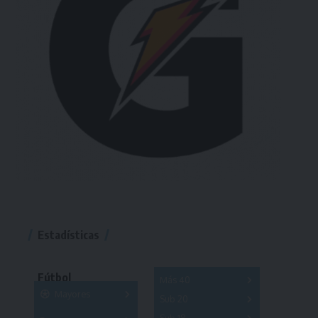
Estadísticas
Fútbol
Más 40
Mayores
Sub 20
A
B
C