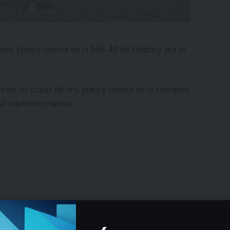
ro, plata y bronce en la Más 40 de Fútbol y acá te
 en las copas de oro, plata y bronce de la categoría
a siguiente manera: