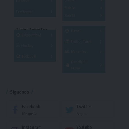
Sub 18
Reserva
A
B
C
D
E
F
G
A
B
C
Sub 16
Series
Pre Senior
A
B
C
D
Sub 14
Series
Copas
A
B
C
D
E
Series
Copas
Otros Deportes
Futsal
Copas
Básquetbol
Fútbol Playa
Masculino
Hockey
A
B
Femenino
Natación
Torneo
3x3
Fútbol 8
A
B
C
Handball
Torneo
SUB 21
Masculino
Playa
Femenino
Torneo
Síguenos
Facebook
Twitter
Me gusta
Seguir
Instagram
Youtube