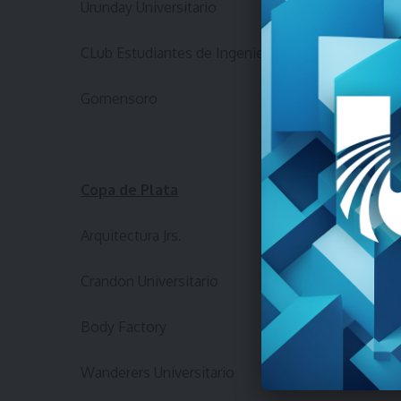
Urunday Universitario
CLub Estudiantes de Ingeniería
Gomensoro
Copa de Plata
Arquitectura Jrs.
Crandon Universitario
Body Factory
Wanderers Universitario