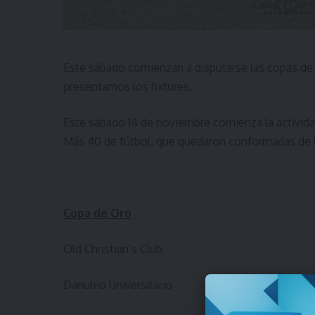
Este sábado comienzan a disputarse las copas de o
presentamos los fixtures.
Este sábado 14 de noviembre comienza la actividad
Más 40 de fútbol, que quedaron conformadas de l
Copa de Oro
Old Christian’s Club
Danubio Universitario