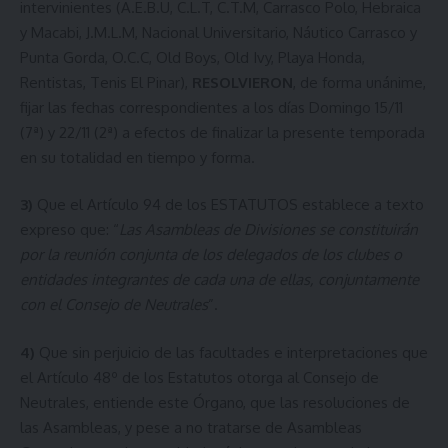
intervinientes (A.E.B.U, C.L.T, C.T.M, Carrasco Polo, Hebraica
y Macabi, J.M.L.M, Nacional Universitario, Náutico Carrasco y
Punta Gorda, O.C.C, Old Boys, Old Ivy, Playa Honda,
Rentistas, Tenis El Pinar),
RESOLVIERON
, de forma unánime,
fijar las fechas correspondientes a los días Domingo 15/11
(7ª) y 22/11 (2ª) a efectos de finalizar la presente temporada
en su totalidad en tiempo y forma.
3)
Que el Artículo 94 de los ESTATUTOS establece a texto
expreso que: “
Las Asambleas de Divisiones se constituirán
por la reunión conjunta de los delegados de los clubes o
entidades integrantes de cada una de ellas, conjuntamente
con el Consejo de Neutrales
”.
4)
Que sin perjuicio de las facultades e interpretaciones que
el Artículo 48º de los Estatutos otorga al Consejo de
Neutrales, entiende este Órgano, que las resoluciones de
las Asambleas, y pese a no tratarse de Asambleas