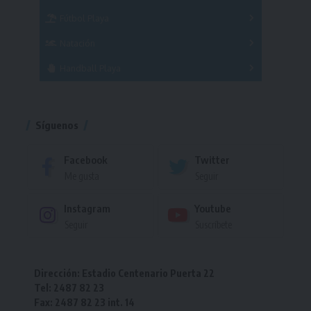
Fútbol Playa
Masculino
Femenino
Natación
Torneo
Handball Playa
Torneo
Torneo
Síguenos
Facebook
Twitter
Me gusta
Seguir
Instagram
Youtube
Seguir
Suscríbete
Dirección: Estadio Centenario Puerta 22
Tel: 2487 82 23
Fax: 2487 82 23 int. 14