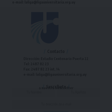
e-mail: laliga@ligauniversitaria.org.uy
Contacto
Dirección: Estadio Centenario Puerta 22
Tel: 2487 82 23
Fax: 2487 82 23 int. 14
e-mail: laliga@ligauniversitaria.org.uy
Suscríbete
a nuestra Newsletter