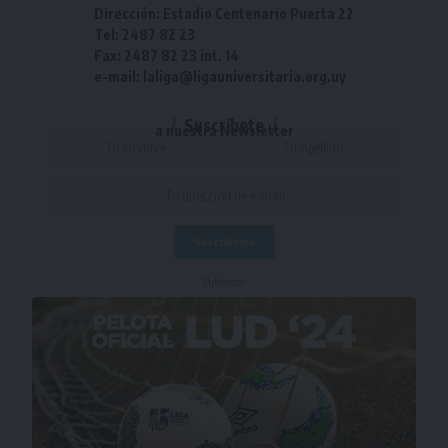
Dirección: Estadio Centenario Puerta 22
Tel: 2487 82 23
Fax: 2487 82 23 int. 14
e-mail: laliga@ligauniversitaria.org.uy
Suscríbete
a nuestra Newsletter
- Publicidad -