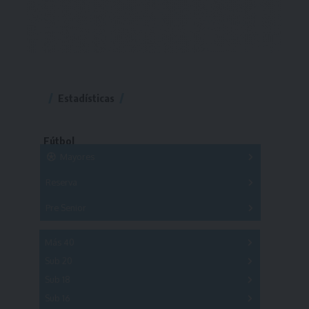
Estadísticas
Fútbol
Mayores
Reserva
A
B
C
D
E
F
G
Pre Senior
A
B
C
D
A
B
C
D
E
Más 40
Sub 20
A
B
C
Sub 18
A
B
C
Sub 16
Series