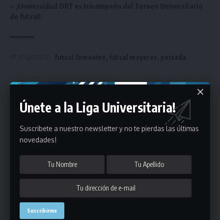
¡Universidad ORT es tricampeón del Torneo Universitario
de futsal!
futsal femenino
,
futsal mayores
,
portada
ETIQUETADO
Únete a Nuestro Newsletter
Únete a la Liga Universitaria!
Mantente informado de la últimas novedades de la liga
Suscribete a nuestro newsletter y no te pierdas las últimas
en tu correo electrónico.
novedades!