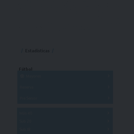
Estadísticas
Fútbol
Mayores
Reserva
A
B
C
D
E
F
G
Pre Senior
A
B
C
D
A
B
C
D
E
Más 40
Sub 20
A
B
C
Sub 18
A
B
C