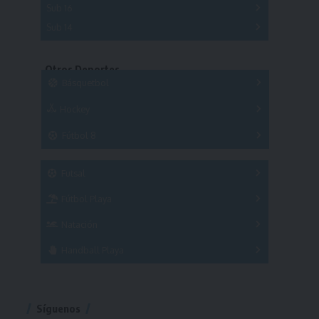
Sub 16
Series
Sub 14
Copas
Series
Copas
Series
Otros Deportes
Copas
Básquetbol
Hockey
A
B
3x3
Fútbol 8
A
B
C
SUB 21
Masculino
Futsal
Femenino
Fútbol Playa
Masculino
Femenino
Natación
Torneo
Handball Playa
Torneo
Torneo
Síguenos