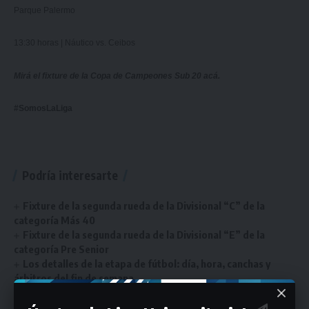
Parque Palermo
13:30 horas | Náutico vs. Ceibos
Mirá el fixture de la Copa de Campeones Sub 20
acá
.
#SomosLaLiga
Podría interesarte
Fixture de la segunda rueda de la Divisional “C” de la
categoría Más 40
Fixture de la segunda rueda de la Divisional “E” de la
categoría Pre Senior
Los detalles de la etapa de fútbol: día, hora, canchas y
árbitros del fin de semana
Todos los detalles de la etapa de fútbol: día, hora, canchas
y árbitros del fin de semana