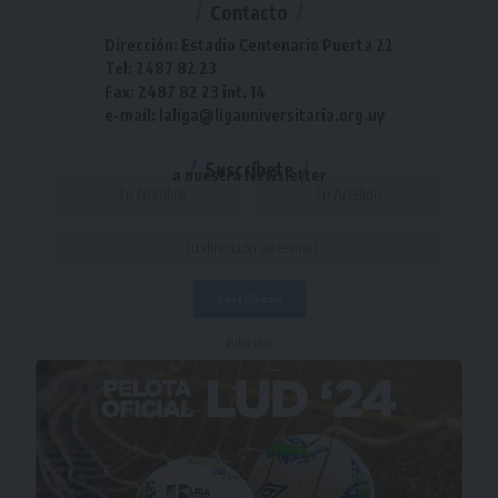
Contacto
Dirección: Estadio Centenario Puerta 22
Tel: 2487 82 23
Fax: 2487 82 23 int. 14
e-mail: laliga@ligauniversitaria.org.uy
Suscríbete
a nuestra Newsletter
- Publicidad -