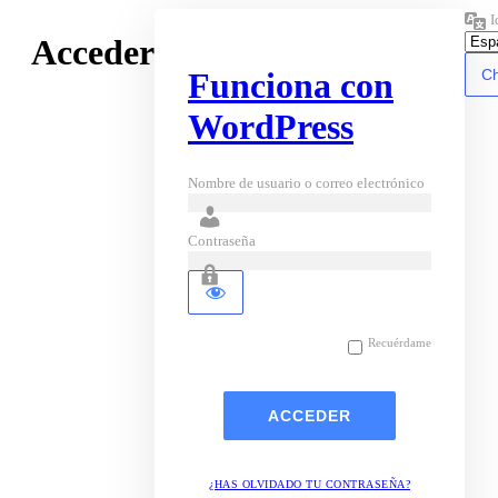
I
Acceder
Funciona con
WordPress
Nombre de usuario o correo electrónico
Contraseña
Recuérdame
¿HAS OLVIDADO TU CONTRASEÑA?