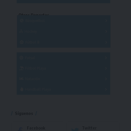
Copas
Series
Copas
Series
Otros Deportes
Copas
Básquetbol
Hockey
A
B
3x3
Fútbol 8
A
B
C
SUB 21
Masculino
Futsal
Femenino
Fútbol Playa
Masculino
Femenino
Natación
Torneo
Handball Playa
Torneo
Torneo
Síguenos
Facebook
Twitter