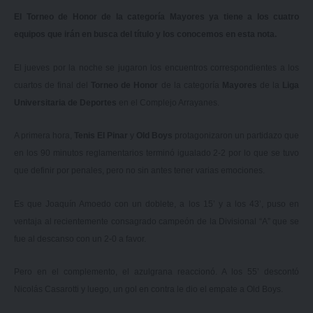
El Torneo de Honor de la categoría Mayores ya tiene a los cuatro
equipos que irán en busca del título y los conocemos en esta nota.
El jueves por la noche se jugaron los encuentros correspondientes a los
cuartos de final del
Torneo de Honor
de la categoría
Mayores
de la
Liga
Universitaria de Deportes
en el Complejo Arrayanes.
A primera hora,
Tenis El Pinar
y
Old Boys
protagonizaron un partidazo que
en los 90 minutos reglamentarios terminó igualado 2-2 por lo que se tuvo
que definir por penales, pero no sin antes tener varias emociones.
Es que Joaquín Amoedo con un doblete, a los 15’ y a los 43’, puso en
ventaja al recientemente consagrado campeón de la Divisional “A” que se
fue al descanso con un 2-0 a favor.
Pero en el complemento, el azulgrana reaccionó. A los 55’ descontó
Nicolás Casarotti y luego, un gol en contra le dio el empate a Old Boys.