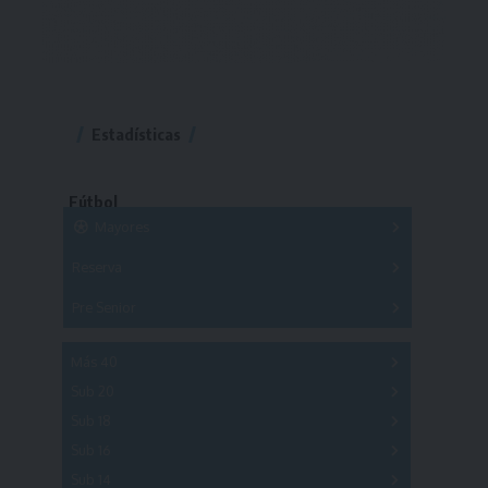
Estadísticas
Fútbol
Mayores
Reserva
A
B
C
D
E
F
G
Pre Senior
A
B
C
D
A
B
C
D
E
Más 40
Sub 20
A
B
C
Sub 18
A
B
C
Sub 16
Series
Sub 14