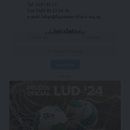
Tel: 2487 82 23
Fax: 2487 82 23 int. 14
e-mail: laliga@ligauniversitaria.org.uy
Suscríbete
a nuestra Newsletter
- Publicidad -