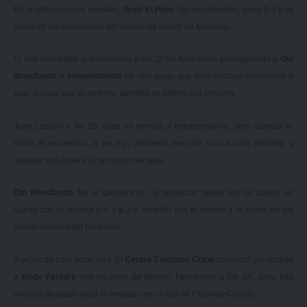
En la definición por penales,
Tenis El Pinar
fue más efectivo, ganó 5-3 y se
metió en las semifinales del Torneo de Honor de Mayores.
El otro encuentro que comenzó a las 20:00 tuvo como protagonistas a
Old
Woodlands
e
Independiente
en otro juego que tuvo muchas emociones y
que, al igual que el anterior, también se definió por penales.
Juan Lozano a los 26’ puso en ventaja a Independiente, pero cuando se
moría el encuentro, a los 91’, apareció Juan de Lucca para empatar y
mandar esta llave a la tanda de penales.
Old Woodlands
fue el ganador en la definición desde los 12 pasos, se
quedó con la victoria por 4 a 2 y también con el pasaje a la ronda de los
cuatro mejores del certamen.
A segunda hora hubo otro. El
Centro Cristóbal Colón
comenzó ganándole
a
Body Factory
con un tanto de Manuel Fernández a los 24’, pero tres
minutos después llegó el empate con un gol de Facundo Cedrés.