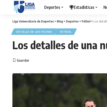
Deportes
Estadísticas
N
Liga Universitaria de Deportes
>
Blog
>
Deportes
>
Fútbol
>
Los detall
DETALLE DE LAS FECHAS
FÚTBOL
Los detalles de una n