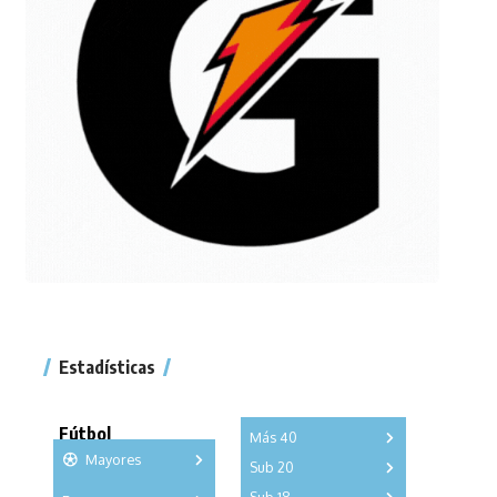
Estadísticas
Fútbol
Más 40
Mayores
Sub 20
A
B
C