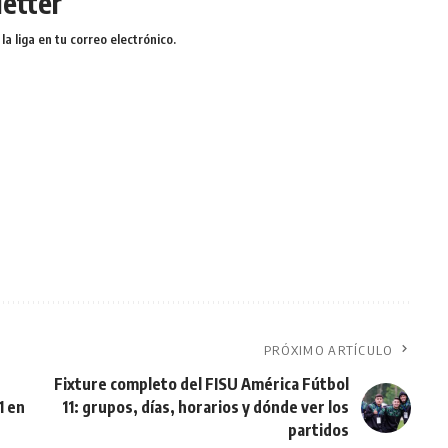
etter
a liga en tu correo electrónico.
PRÓXIMO ARTÍCULO
Fixture completo del FISU América Fútbol
1 en
11: grupos, días, horarios y dónde ver los
partidos