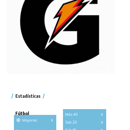
Estadísticas
Fútbol
Más 40
Mayores
Sub 20
A
B
C