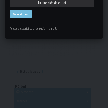
Puedes desuscribirte en cualquier momento
Estadísticas
Fútbol
Mayores
Reserva
A
B
C
D
E
F
G