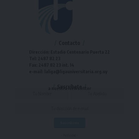
Contacto
Dirección: Estadio Centenario Puerta 22
Tel: 2487 82 23
Fax: 2487 82 23 int. 14
e-mail: laliga@ligauniversitaria.org.uy
Suscríbete
a nuestra Newsletter
- Publicidad -