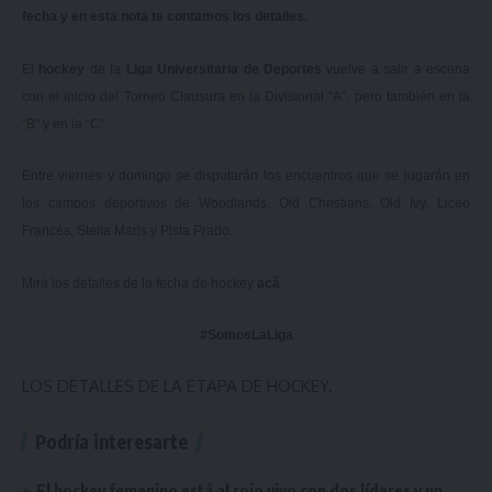
fecha y en esta nota te contamos los detalles.
El
hockey
de la
Liga Universitaria de Deportes
vuelve a salir a escena
con el inicio del Torneo Clausura en la Divisional “A”, pero también en la
“B” y en la “C”.
Entre viernes y domingo se disputarán los encuentros que se jugarán en
los campos deportivos de Woodlands, Old Christians, Old Ivy, Liceo
Francés, Stella Maris y Pista Prado.
Mirá los detalles de la fecha de hockey
acá
.
#SomosLaLiga
LOS DETALLES DE LA ETAPA DE HOCKEY.
Podría interesarte
El hockey femenino está al rojo vivo con dos líderes y un