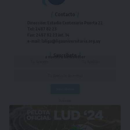
Contacto
Dirección: Estadio Centenario Puerta 22
Tel: 2487 82 23
Fax: 2487 82 23 int. 14
e-mail: laliga@ligauniversitaria.org.uy
Suscríbete
a nuestra Newsletter
- Publicidad -