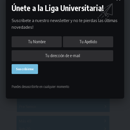
Únete a la Liga Universitaria!
Suscribete a nuestro newsletter y no te pierdas las últimas
novedades!
Estadísticas
Fútbol
Mayores
Puedes desuscribirte en cualquier momento
Reserva
A
B
C
D
E
F
G
Pre Senior
A
B
C
D
A
B
C
D
E
Más 40
Sub 20