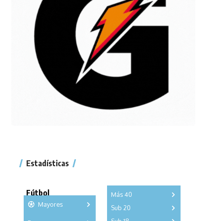
Estadísticas
Fútbol
Más 40
Mayores
Sub 20
A
B
C